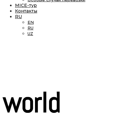
MICE-тур
Контакты
RU
EN
RU
UZ
world