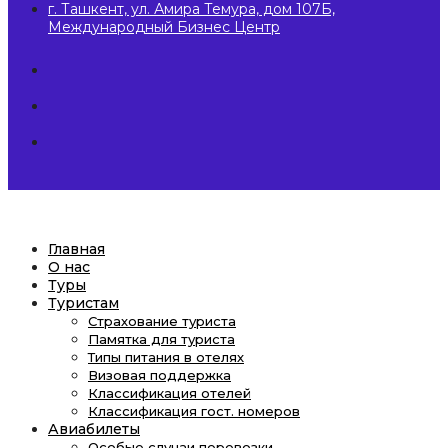
г. Ташкент, ул. Амира Темура, дом 107Б,
Международный Бизнес Центр
Главная
О нас
Туры
Туристам
Страхование туриста
Памятка для туриста
Типы питания в отелях
Визовая поддержка
Классификация отелей
Классификация гост. номеров
Авиабилеты
Особые случаи перевозки