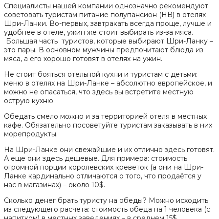
Специалисты нашей компании однозначно рекомендуют
советовать туристам питание полупансион (HB) в отелях
Шри-Ланки. Во-первых, завтракать всегда проще, лучше и
удобнее в отеле, ужин же стоит выбирать из-за мяса.
Большая часть туристов, которые выбирают Шри-Ланку –
это пары. В основном мужчины предпочитают блюда из
мяса, а его хорошо готовят в отелях на ужин.
Не стоит бояться отельной кухни и туристам с детьми:
меню в отелях на Шри-Ланке – абсолютно европейское, и
можно не опасаться, что здесь вы встретите местную
острую кухню.
Обедать смело можно и за территорией отеля в местных
кафе. Обязательно посоветуйте туристам заказывать в них
морепродукты.
На Шри-Ланке они свежайшие и их отлично здесь готовят.
А еще они здесь дешевые. Для примера: стоимость
огромной порции королевских креветок (а они на Шри-
Ланке кардинально отличаются о того, что продаётся у
нас в магазинах) – около 10$.
Сколько денег брать туристу на обеды? Можно исходить
из следующего расчета: стоимость обеда на 1 человека (с
напитком) в местных заведениях – в среднем 15$.