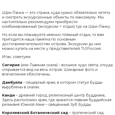
Шри-Ланка — это страна, куда нужно обязательно лететь
и смотреть экскурсионные объекты по максимуму. Мы
настоятельно рекомендуем приобрести
комбинированный (экскурсии + отдых) тур на Шри-Ланку.
Но если вы планируете именно пляжный отдых, то вам
пригодится наша памятка по основным
достопримечательностям острова. Экскурсии до них
можно купить на месте у представителей TUIРоссия.
Итак, советуем:
Сигирия
(или Львиная скала) – восьмое чудо света, откуда
открывается вид на весь остров. Шикарные фото и
впечатления обеспечены.
Дамбулла
– пещерный храм, в котором статуи Будды
вырублены в скалах.
Канди
– древний город, религиозный центр буддизма,
Здесь расположен храм, где хранится главная буддийская
реликвия Южной Азии – священный Зуб Будды.
Королевский Ботанический сад
– тропический сад