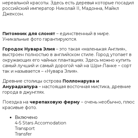
нереальной красоты. Здесь есть деревья которые посадил
российский император Николай II, Мадонна, Майкл
Джексон.
Питомник для слонят
– единственный в мире.
Уникальные фото гарантируются.
Городок Нувара Элия
– это такая «маленькая Англия»,
выстроен полностью в английском стиле. Город утопает в
окружающих его чайных плантациях. Здесь можно купить
самый лучший и самый дорогой чай на Шри-Ланке – сорт
так и называется – «Нувара Элия».
Древние столицы острова
Поллонарува и
Анурадхапура
– настоящая восточная мистика, древние
города в джунглях.
Поездка на
черепаховую ферму
– очень необычно, плюс
красивые фото.
Включено
4-5 Stars Accomodation
Transport
Transfer