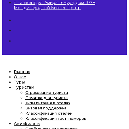
г. Ташкент, ул. Амира Темура, дом 107Б,
Международный Бизнес Центр
Главная
О нас
Туры
Туристам
Страхование туриста
Памятка для туриста
Типы питания в отелях
Визовая поддержка
Классификация отелей
Классификация гост. номеров
Авиабилеты
Особые случаи перевозки