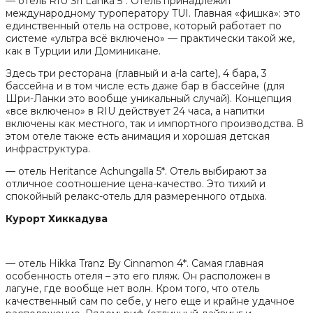
— отель RIU Sri Lanka 5*. Отель принадлежит
международному туроператору TUI. Главная «фишка»: это
единственный отель на острове, который работает по
системе «ультра всё включено» — практически такой же,
как в Турции или Доминикане.
Здесь три ресторана (главный и a-la carte), 4 бара, 3
бассейна и в том числе есть даже бар в бассейне (для
Шри-Ланки это вообще уникальный случай). Концепция
«все включено» в RIU действует 24 часа, а напитки
включены как местного, так и импортного производства. В
этом отеле также есть анимация и хорошая детская
инфраструктура.
— отель Heritance Achungalla 5*. Отель выбирают за
отличное соотношение цена-качество. Это тихий и
спокойный релакс-отель для размеренного отдыха.
Курорт Хиккадува
— отель Hikka Tranz By Cinnamon 4*. Самая главная
особенность отеля – это его пляж. Он расположен в
лагуне, где вообще нет волн. Кром того, что отель
качественный сам по себе, у него еще и крайне удачное