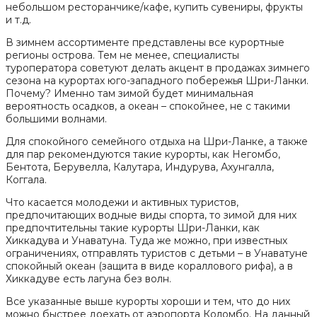
небольшом ресторанчике/кафе, купить сувениры, фрукты
и т.д.
В зимнем ассортименте представлены все курортные
регионы острова. Тем не менее, специалисты
туроператора советуют делать акцент в продажах зимнего
сезона на курортах юго-западного побережья Шри-Ланки.
Почему? Именно там зимой будет минимальная
вероятность осадков, а океан – спокойнее, не с такими
большими волнами.
Для спокойного семейного отдыха на Шри-Ланке, а также
для пар рекомендуются такие курорты, как Негомбо,
Бентота, Берувелла, Калутара, Индурува, Ахунгалла,
Коггала.
Что касается молодежи и активных туристов,
предпочитающих водные виды спорта, то зимой для них
предпочтительны такие курорты Шри-Ланки, как
Хиккадува и Унаватуна. Туда же можно, при известных
ограничениях, отправлять туристов с детьми – в Унаватуне
спокойный океан (защита в виде кораллового рифа), а в
Хиккадуве есть лагуна без волн.
Все указанные выше курорты хороши и тем, что до них
можно быстрее доехать от аэропорта Коломбо. На данный